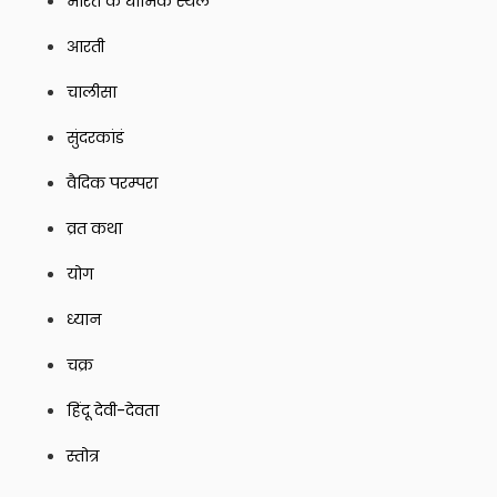
भारत के धार्मिक स्थल
आरती
चालीसा
सुंदरकांडं
वैदिक परम्परा
व्रत कथा
योग
ध्यान
चक्र
हिंदू देवी-देवता
स्तोत्र