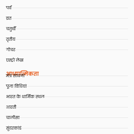
पर्व
व्रत
चतुर्थी
तृतीय
गोचर
एस्ट्रो लेख
आध्यात्मिकता
मंत्र साधना
पूजा विधियां
भारत के धार्मिक स्थल
आरती
चालीसा
सुंदरकांडं