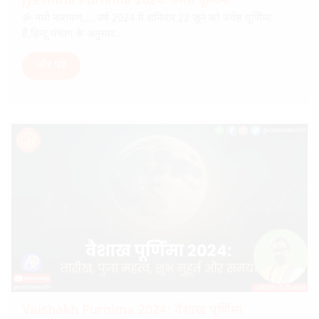
Jyeshtha Purnima 2024: ज्येष्ठ पूर्णिमा
ॐ नमो नारायण…..वर्ष 2024 में शनिवार 22 जून को ज्येष्ठ पूर्णिमा
हैं,हिन्दू पंचाग के अनुसार...
और पढ़ें
Vaishakh Purnima 2024: वैशाख पूर्णिमा