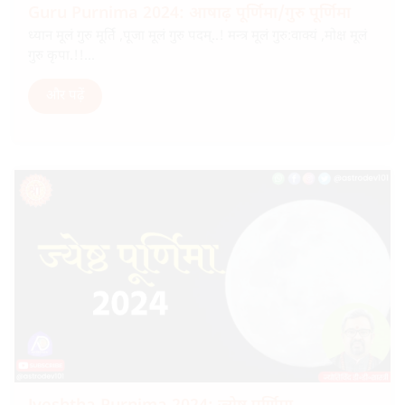
Guru Purnima 2024: आषाढ़ पूर्णिमा/गुरु पूर्णिमा
ध्यान मूलं गुरु मूर्ति ,पूजा मूलं गुरु पदम्..! मन्त्र मूलं गुरु:वाक्यं ,मोक्ष मूलं
गुरु कृपा.!!...
और पढ़ें