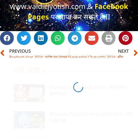
www.vaidicjyotish.com &
Facebook
Pages
पर प्राप्त कर सकते हैं.II
PREVIOUS
NEXT
Pradosh Vrat 2024: प्रदोष व्रत (शुक्ल)
Sankashti Chaturthi 2024: श्रीगणेश संकष्ट चतुर्थी
नये लेख
Hanuman Jayanti 2024: श्री हनुमान
जन्मोत्सव
Bhaum Pradosh Vrat 2024 Oct: भौम
प्रदोष व्रत