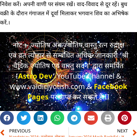
निवेश करें। अपनी वाणी पर संयम रखें। वाद-विवाद से दूर रहें। बुध
वक्री के दौरान गंगाजल में दूर्वा मिलाकर भगवान शिव का अभिषेक
करें.।
नोट :- ज्योतिष अंकज्योतिष वास्तु रत्न रुद्राक्ष
एवं व्रत त्यौहार से सम्बंधित अधिक जानकारी ‘श्री
वैदिक ज्योतिष एवं वास्तु सदन’ द्वारा समर्पित
‘
Astro Dev
’
YouTube Channel &
www.vaidicjyotish.com &
Facebook
Pages
पर प्राप्त कर सकते हैं.II
PREVIOUS
NEXT