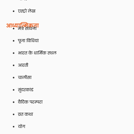
एस्ट्रो लेख
आध्यात्मिकता
मंत्र साधना
पूजा विधियां
भारत के धार्मिक स्थल
आरती
चालीसा
सुंदरकांडं
वैदिक परम्परा
व्रत कथा
योग