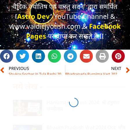
वैदिक ज्योतिष एवं वास्तु सदन’ द्वारा समर्पित
‘
Astro Dev
’
YouTube Channel &
www.vaidicjyotish.com &
Facebook
Pages
पर प्राप्त कर सकते हैं.II
PREVIOUS
NEXT
Shukra Gochar in Tula Rashi 2024: शुक्र का तुला राशि में गोचर और आपकी राशि पर प्रभाव
Bhadrapada Purnima Vart 2024: भाद्रपद पूर्णिमा व्रत
नये लेख
Hanuman Jayanti 2024: श्री हनुमान
जन्मोत्सव
Bhaum Pradosh Vrat 2024 Oct: भौम