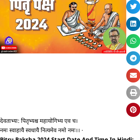
देवताभ्यः: पितृभ्यश्च महायोगिभ्य एव च।
नमः स्वाहायै स्वधायै नित्यमेव नमो नमः।। ·