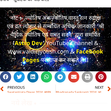
नोट :- ज्योतिष अंकज्योतिष वास्तु रत्न रुद्राक्ष
एवं व्रत त्यौहार से सम्बंधित अधिक जानकारी ‘श्री
वैदिक ज्योतिष एवं वास्तु सदन’ द्वारा समर्पित
‘
Astro Dev
’
YouTube Channel &
www.vaidicjyotish.com &
Facebook
Pages
पर प्राप्त कर सकते हैं.II
PREVIOUS
NEXT
Swatantrata Diwas 2024: स्वतंत्रता दिवस
Bhadrapada Sankranti 2024: भाद्रपद संक्राँति
नये लेख