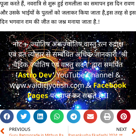
पूजा करते हैं, नवरात्रि से शुरू हुई रामलीला का समापन इस दिन रावण
और उसके भाईयों के पुतलों को जलाकर किया जाता है,इस तरह से इस
दिन भगवान राम की जीत का जश्न मनाया जाता है.!
नोट :- ज्योतिष अंकज्योतिष वास्तु रत्न रुद्राक्ष
एवं व्रत त्यौहार से सम्बंधित अधिक जानकारी ‘श्री
वैदिक ज्योतिष एवं वास्तु सदन’ द्वारा समर्पित
‘
Astro Dev
’
YouTube Channel &
www.vaidicjyotish.com &
Facebook
Pages
पर प्राप्त कर सकते हैं.II
PREVIOUS
NEXT
Guru Retrograde in Mithun Rashi These Zodiac Signs: देवगुरु बृहस्पति वृष राशि में वक्री और आपकी राशि पर प्रभाव
Papankusha Ekadashi 2024: पापाकुंशा एकादशी 2024