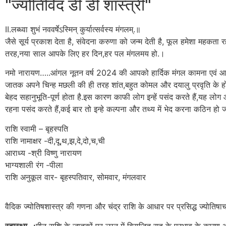
"ज्योतिर्विद डी डी शास्त्री"
II.लब्ध्वा शुभं नववर्षेऽस्मिन् कुर्यात्सर्वस्य मंगलम्.॥
जैसे सूर्य प्रकाश देता है, संवेदना करुणा को जन्म देती है, फूल हमेशा महकता र
तरह,नया साल आपके लिए हर दिन,हर पल मंगलमय हो.।
नमो नारायण…..आंगल नूतन वर्ष 2024 की आपको हार्दिक मंगल कामना एवं आशी
जातक अपने चिन्ह मछली की ही तरह शांत,बहुत कोमल और दयालु प्रवृति के होत
बेहद सहानुभूति-पूर्ण होता है.इस कारण काफी लोग इन्हें पसंद करते हैं,यह लोग आद
रहना पसंद करते हैं,कई बार तो इन्हे कल्पना और तथ्य में भेद करना कठिन हो जा
राशि स्वामी – बृहस्पति
राशि नामाक्षर -दी,दू,थ,झ,दे,दो,च,ची
आराध्य -श्री विष्णु नारायण
भाग्यशाली रंग -पीला
राशि अनुकूल वार- बृहस्पतिवार, सोमवार, मंगलवार
वैदिक ज्योतिषशास्त्र की गणना और चंद्र राशि के आधार पर प्रसिद्ध ज्योतिषाचार
स्वास्थ्य -:
मीन राशि के जातकों पर लग्न में विराजित राहु के प्रभाव के कारण