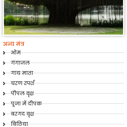
अन्य मंत्र
ओम
गंगाजल
गाय माता
चरण स्पर्श
पीपल वृक्ष
पूजा में दीपक
बरगद वृक्ष
बिछिया