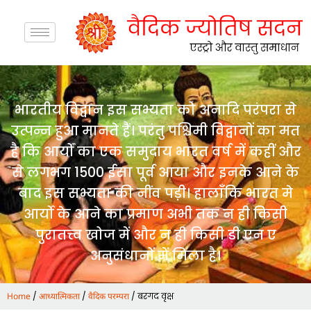
भारतीय विद्वान इस सभ्यता को अनादि परंपरा से
उत्पन्न हुआ मानते हैं। परंतु पश्चिमी विद्वानों का मत
है कि आर्यों का एक समुदाय भारत वर्ष में कहीं और
से लगभग 1500 ईसा पूर्व आया और इनके आने के
बाद इस सभ्यता की नींव पड़ी। हालाँकि भारत मे
आर्यो के आने का प्रमाण अभी तक न ही किसी
पुरातत्त्व खोज में और न ही किसी डी एन ए
अनुसंधानों में मिला है।
/
/
/ बरगद वृक्ष
Home
आध्यात्मिकता
वैदिक परम्परा