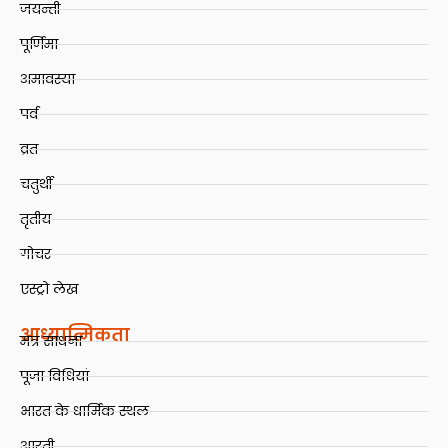
जयन्ती
पूर्णिमा
अमावस्या
पर्व
व्रत
चतुर्थी
तृतीय
गोचर
एस्ट्रो लेख
आध्यात्मिकता
मंत्र साधना
पूजा विधियां
भारत के धार्मिक स्थल
आरती