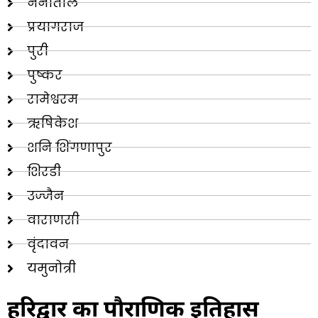
नैनीताल
प्रयागराज
पुरी
पुष्कर
रामेश्वरम
ऋषिकेश
शनि शिंगणापुर
शिरडी
उज्जैन
वाराणसी
वृंदावन
यमुनोत्री
हरिद्वार का पौराणिक इतिहास