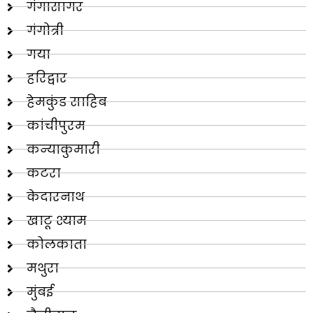
गंगासागर
गंगोत्री
गया
हरिद्वार
हेमकुंड साहिब
कांचीपुरम
कन्याकुमारी
कटरा
केदारनाथ
खाटू श्याम
कोलकाता
मथुरा
मुंबई