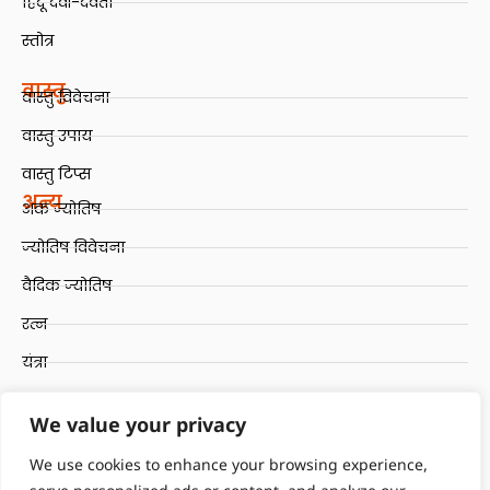
हिंदू देवी-देवता
स्तोत्र
वास्तु
वास्तु विवेचना
वास्तु उपाय
वास्तु टिप्स
अन्य
अंक ज्योतिष
ज्योतिष विवेचना
वैदिक ज्योतिष
रत्न
यंत्रा
रुद्राक्ष
We value your privacy
Quick Links
Terms and Conditions
We use cookies to enhance your browsing experience,