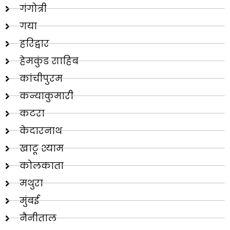
गंगोत्री
गया
हरिद्वार
हेमकुंड साहिब
कांचीपुरम
कन्याकुमारी
कटरा
केदारनाथ
खाटू श्याम
कोलकाता
मथुरा
मुंबई
नैनीताल