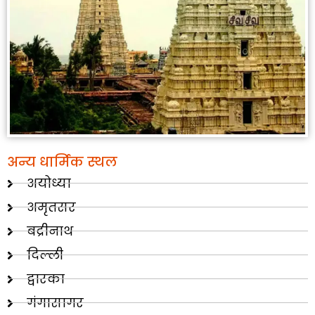
अन्य धार्मिक स्थल
अयोध्या
अमृतसर
बद्रीनाथ
दिल्ली
द्वारका
गंगासागर