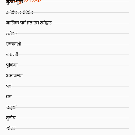
मुख्य पृष्ठ
राशिफल 2024
मासिक पर्व व्रत एवं त्यौहार
त्यौहार
एकादशी
जयन्ती
पूर्णिमा
अमावस्या
पर्व
व्रत
चतुर्थी
तृतीय
गोचर