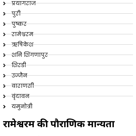
प्रयागराज
पुरी
पुष्कर
रामेश्वरम
ऋषिकेश
शनि शिंगणापुर
शिरडी
उज्जैन
वाराणसी
वृंदावन
यमुनोत्री
रामेश्वरम की पौराणिक मान्यता