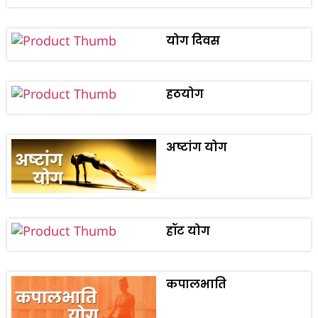
योग दिवस
हठयोग
अष्टांग योग
हॉट योग
कपालभाति