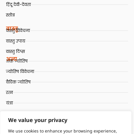
हिंदू देवी-देवता
स्तोत्र
वास्तु
वास्तु विवेचना
वास्तु उपाय
वास्तु टिप्स
अन्य
अंक ज्योतिष
ज्योतिष विवेचना
वैदिक ज्योतिष
रत्न
यंत्रा
रुद्राक्ष
We value your privacy
Quick Links
Terms and Conditions
We use cookies to enhance your browsing experience,